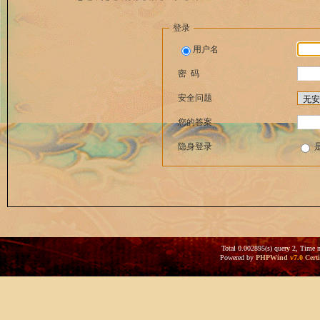
登录
用户名
密 码
安全问题
您的答案
隐身登录
Total 0.002895(s) query 2, Time 
Powered by
PHPWind
v7.0
Certi